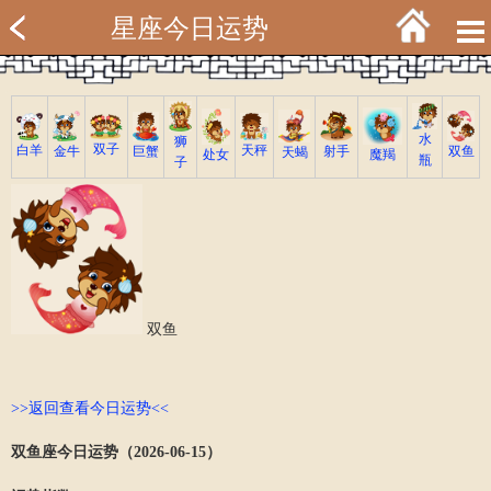
星座今日运势
水
狮
双子
白羊
天秤
射手
巨蟹
双鱼
金牛
天蝎
魔羯
处女
瓶
子
双鱼
>>返回查看今日运势<<
双鱼座今日运势（2026-06-15）