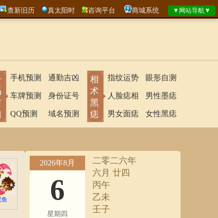
查新旧历
真太阳时
咨询平台
商城系统
手机预测
通勤吉凶
指纹运势
眼形自测
号
相
码
术
车牌预测
身份证号
人脸痣相
男性墨痣
吉
黑
凶
QQ预测
域名预测
痣
男女面痣
女性黑痣
二零二六年
2026年8月
六月 廿四
6
丙午
乙未
双鱼
壬子
星期四