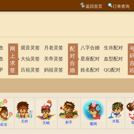
返回首页
订单查询
数
观音灵签
月老灵签
八字合婚
生肖配对
网
配
上
对
数
大仙灵签
关帝灵签
星座配对
血型配对
求
合
甲
签
吕祖灵签
妈祖灵签
婚
姓名配对
QQ配对
水瓶
天秤
射手
天蝎
魔羯
处女