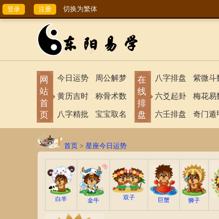
切换为繁体
今日运势
周公解梦
八字排盘
紫微斗
网
在
站
线
黄历吉时
称骨术数
六爻起卦
梅花易
首
排
页
八字精批
宝宝取名
盘
六壬排盘
奇门遁
首页
>
星座今日运势
双子
白羊
巨蟹
狮子
金牛