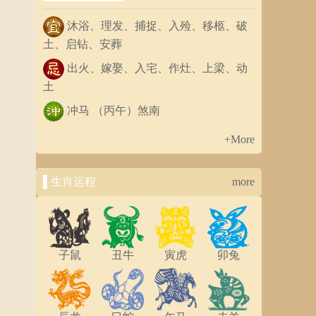
沐浴、理发、捕捉、入殓、移柩、破
土、启钻、安葬
出火、嫁娶、入宅、作灶、上梁、动
土
冲马 （丙午）煞南
+More
▌生肖运程
more
子鼠
丑牛
寅虎
卯兔