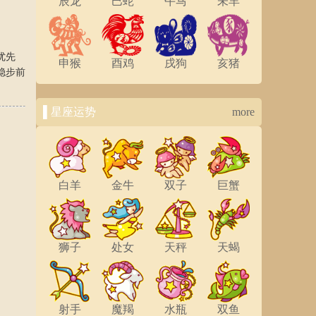
辰龙
巳蛇
午马
未羊
优先
申猴
酉鸡
戌狗
亥猪
稳步前
▌星座运势
more
白羊
金牛
双子
巨蟹
狮子
处女
天秤
天蝎
射手
魔羯
水瓶
双鱼