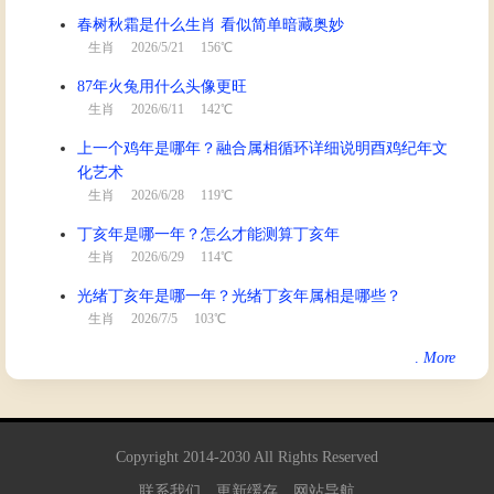
春树秋霜是什么生肖 看似简单暗藏奥妙
生肖
2026/5/21 156℃
87年火兔用什么头像更旺
生肖
2026/6/11 142℃
上一个鸡年是哪年？融合属相循环详细说明酉鸡纪年文
化艺术
生肖
2026/6/28 119℃
丁亥年是哪一年？怎么才能测算丁亥年
生肖
2026/6/29 114℃
光绪丁亥年是哪一年？光绪丁亥年属相是哪些？
生肖
2026/7/5 103℃
.
More
Copyright
2014
-
2030
All Rights Reserved
联系我们
更新缓存
网站导航