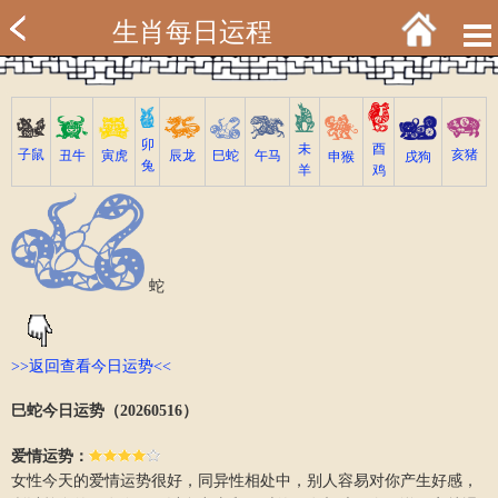
生肖每日运程
卯
未
酉
亥猪
子鼠
寅虎
丑牛
巳蛇
午马
辰龙
戌狗
申猴
兔
羊
鸡
蛇
>>返回查看今日运势<<
巳蛇今日运势（20260516）
爱情运势：
女性今天的爱情运势很好，同异性相处中，别人容易对你产生好感，