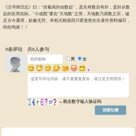
《汉书律历志》曰："伏羲画卦由数起"，是先有数后有卦，是卦从数
起的应用实际。"小成图"重在"天地数"之用，天地数乃易数之宗，诚
足古今通用，妙趣无穷。本程式根据四川霍斐然先生著作资料编写，
特此鸣谢！！