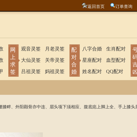
返回首页
订单查询
数
观音灵签
月老灵签
八字合婚
生肖配对
网
配
上
对
数
大仙灵签
关帝灵签
星座配对
血型配对
求
合
甲
签
吕祖灵签
妈祖灵签
婚
姓名配对
QQ配对
腰膝畔、外阳颧骨亦中连、眉头项下须相应、腹底痣上脚上全、手上膝头
。