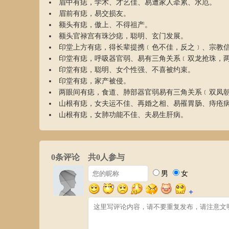
眉中有痣，学术、才艺佳、易遭家人牵累、水厄。
眉前有痣，易交损友。
额头有痣，傲上、不得祖产。
额头官禄宫有珠沙痣，聪明、玄门发展。
印堂上方有痣，得长辈提携﹝色不佳，反之﹞、宗教
印堂有痣，呼吸器官弱、易有三角关系﹝双龙抢珠，
印堂有痣，聪明、女个性强、不喜被约束。
印堂有痣，家产被侵。
两眼间有痣，食道、肺部器官弱易有三角关系﹝双凤
山根有痣，女夫运不佳、再婚之相、易罹胃肠、痔疮
山根有痣，女肺功能不佳、夫易生肝病。