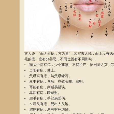
古人说："面无善痣，方为贵"，其实古人说，面上没有
毛的痣，痣有分善恶，不同位置有不同影响！
额头中间有痣，少小离家、不得祖产、招回禄之灾、
当阳有痣，傲上。
父母宫有痣，与父母缘薄。
耳中有痣，孝顺、尊敬长辈、聪明。
耳前有痣，判断易错误。
耳后有痣，暗藏财。
眉毛有痣，手部易受伤。
左眉头有痣，易出人头地。
眉尾有痣，易有财务纠纷。