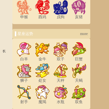
申猴
酉鸡
戌狗
亥猪
▌星座运势
more
、长
白羊
金牛
双子
巨蟹
狮子
处女
天秤
天蝎
射手
魔羯
水瓶
双鱼