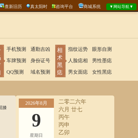
查新旧历
真太阳时
咨询平台
商城系统
手机预测
通勤吉凶
指纹运势
眼形自测
号
相
码
术
车牌预测
身份证号
人脸痣相
男性墨痣
吉
黑
凶
QQ预测
域名预测
痣
男女面痣
女性黑痣
二零二六年
2026年8月
屈膝
六月 廿七
9
丙午
丙申
乙卯
星期日