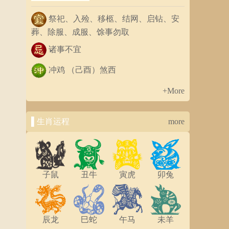
祭祀、入殓、移柩、结网、启钻、安
葬、除服、成服、馀事勿取
诸事不宜
冲鸡 （己酉）煞西
+More
▌生肖运程
more
子鼠
丑牛
寅虎
卯兔
辰龙
巳蛇
午马
未羊