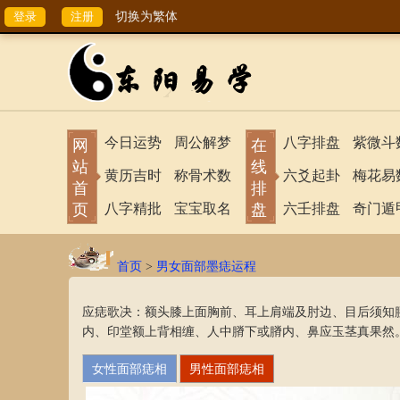
切换为繁体
今日运势
周公解梦
八字排盘
紫微斗
网
在
站
线
黄历吉时
称骨术数
六爻起卦
梅花易
首
排
页
八字精批
宝宝取名
盘
六壬排盘
奇门遁
首页
>
男女面部墨痣运程
应痣歌决：额头膝上面胸前、耳上肩端及肘边、目后须知
内、印堂额上背相缠、人中膌下或膌内、鼻应玉茎真果然
女性面部痣相
男性面部痣相