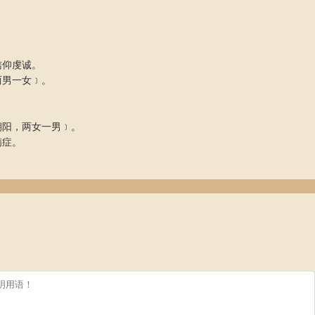
信仰虔诚。
两男一女﹞。
朝阳，两女一男﹞。
病症。