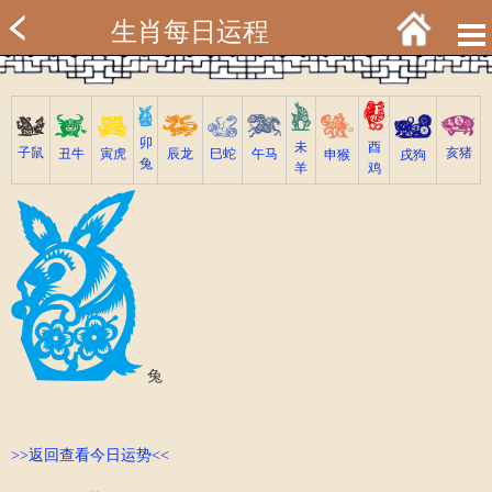
生肖每日运程
卯
未
酉
亥猪
子鼠
寅虎
丑牛
巳蛇
午马
辰龙
戌狗
申猴
兔
羊
鸡
兔
>>返回查看今日运势<<